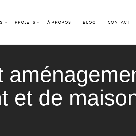
S
PROJETS
À PROPOS
BLOG
CONTACT
et aménageme
t et de maiso