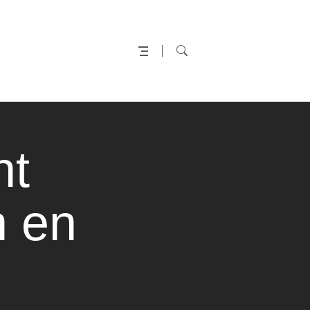
nt
n en