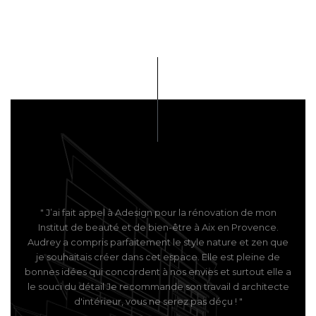
" J’ai fait appel à Adesign pour la rénovation de mon
Institut de beauté et de bien-être à Aix en Provence.
Audrey a compris parfaitement le style nature et zen que
je souhaitais créer dans cet espace. Elle est pleine de
bonnes idées qui concordent à nos envies et surtout elle a
le souci du détail Je recommande son travail d architecte
d'intérieur, vous ne serez pas déçu ! "