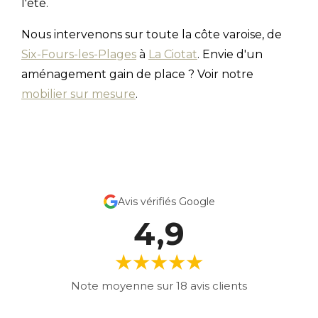
l'été.
Nous intervenons sur toute la côte varoise, de
Six-Fours-les-Plages
à
La Ciotat
. Envie d'un
aménagement gain de place ? Voir notre
mobilier sur mesure
.
Avis vérifiés Google
4,9
★★★★★
Note moyenne sur 18 avis clients